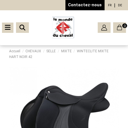
Contactez-nous
FR
DE
0
Accueil
CHEVAUX
SELLE
MIXTE
WINTECLITE MIXTE
HART NOIR 42