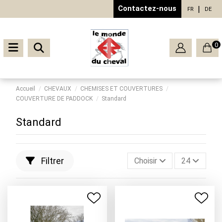
Contactez-nous
FR
DE
0
Accueil
CHEVAUX
CHEMISES ET COUVERTURES
COUVERTURE DE PADDOCK
Standard
Standard
Filtrer
Choisir
24