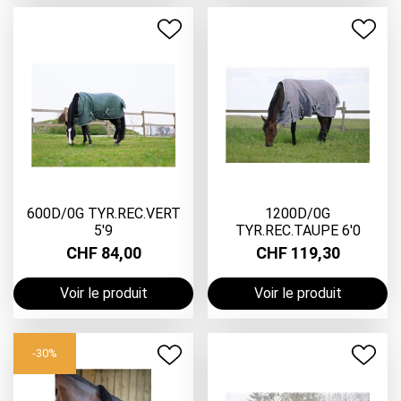
600D/0G TYR.REC.VERT
1200D/0G
5'9
TYR.REC.TAUPE 6'0
CHF 84,00
CHF 119,30
Voir le produit
Voir le produit
-30%