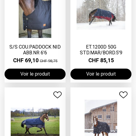
S/S COU.PADDOCK NID
ET.1200D 50G
ABB.NR 6'6
STD.MAR/BORD.5'9
CHF 69,10
CHF 85,15
CHF 98,75
Voir le produit
Voir le produit