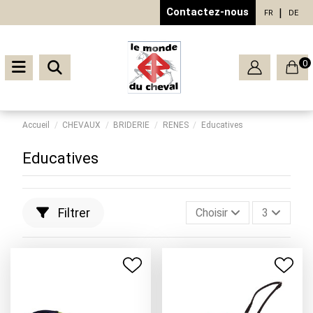
Contactez-nous
FR
DE
0
Accueil
CHEVAUX
BRIDERIE
RENES
Educatives
Educatives
Filtrer
Choisir
3