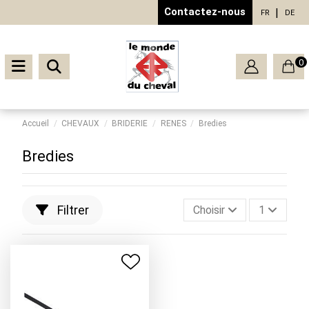
Contactez-nous
FR
DE
0
Accueil
CHEVAUX
BRIDERIE
RENES
Bredies
Bredies
Filtrer
Choisir
1