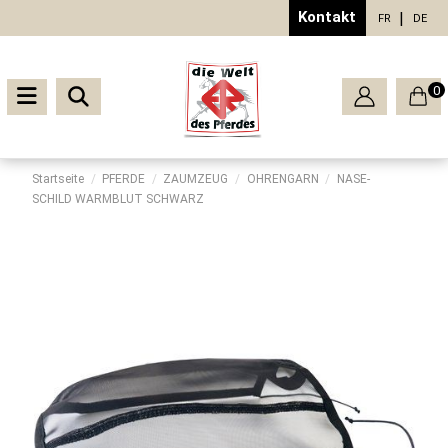
Kontakt
FR
DE
0
Startseite
PFERDE
ZAUMZEUG
OHRENGARN
NASE-
SCHILD WARMBLUT SCHWARZ