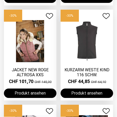
-30%
-30%
JACKET NEW ROGE
KURZARM WESTE KIND
ALTROSA XXS
116 SCHW.
CHF 101,70
CHF 44,85
CHF 145,30
CHF 64,10
Produkt ansehen
Produkt ansehen
-30%
-30%