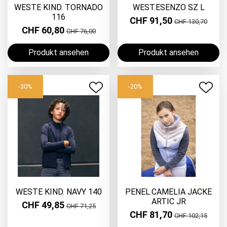
WESTE KIND. TORNADO
WEST.ESENZO SZ L
116
CHF 91,50
CHF 130,70
CHF 60,80
CHF 76,00
Produkt ansehen
Produkt ansehen
-30%
-20%
WESTE KIND. NAVY 140
PENEL.CAMELIA JACKE
ARTIC JR
CHF 49,85
CHF 71,25
CHF 81,70
CHF 102,15