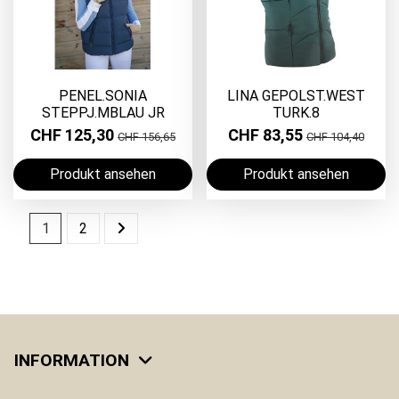
PENEL.SONIA
LINA GEPOLST.WEST
STEPPJ.MBLAU JR
TURK.8
CHF 125,30
CHF 83,55
CHF 156,65
CHF 104,40
Produkt ansehen
Produkt ansehen
1
2
INFORMATION