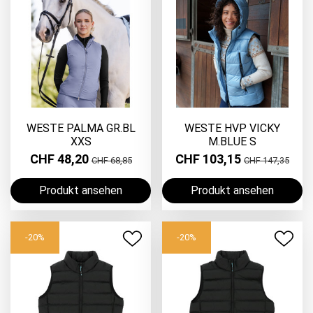
WESTE PALMA GR.BL
WESTE HVP VICKY
XXS
M.BLUE S
CHF 48,20
CHF 103,15
CHF 68,85
CHF 147,35
Produkt ansehen
Produkt ansehen
-20%
-20%