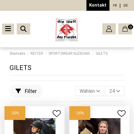
Kontakt
FR
DE
0
Startseite
REITER
SPORTSWEAR KLEIDUNG
GILETS
GILETS
Filter
Wählen
24
-20%
-20%