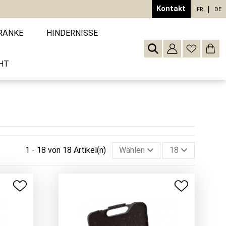
Kontakt
FR
DE
RÄNKE
HINDERNISSE
HT
1 - 18 von 18 Artikel(n)
Wählen
18