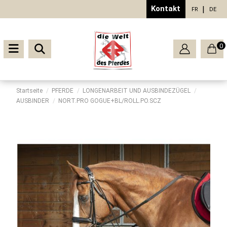
Kontakt
FR
DE
0
Startseite
PFERDE
LONGENARBEIT UND AUSBINDEZÜGEL
AUSBINDER
NORT.PRO GOGUE+BL/ROLL.PO.SCZ